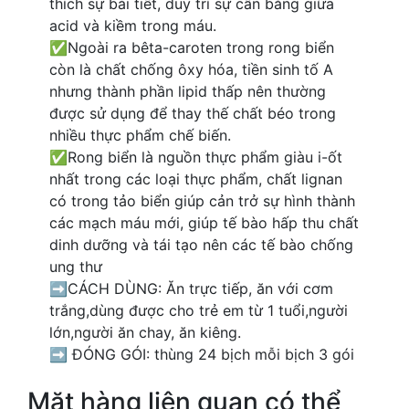
thích sự bài tiết, duy trì sự cân bằng giữa
acid và kiềm trong máu.
✅Ngoài ra bêta-caroten trong rong biển
còn là chất chống ôxy hóa, tiền sinh tố A
nhưng thành phần lipid thấp nên thường
được sử dụng để thay thế chất béo trong
nhiều thực phẩm chế biến.
✅Rong biển là nguồn thực phẩm giàu i-ốt
nhất trong các loại thực phẩm, chất lignan
có trong tảo biển giúp cản trở sự hình thành
các mạch máu mới, giúp tế bào hấp thu chất
dinh dưỡng và tái tạo nên các tế bào chống
ung thư
➡️CÁCH DÙNG: Ăn trực tiếp, ăn với cơm
trắng,dùng được cho trẻ em từ 1 tuổi,người
lớn,người ăn chay, ăn kiêng.
➡️ ĐÓNG GÓI: thùng 24 bịch mỗi bịch 3 gói
Mặt hàng liên quan có thể