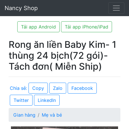
Nancy Shop
Tải app Android
Tải app iPhone/iPad
Rong ăn liền Baby Kim- 1
thùng 24 bịch(72 gói)-
Tách đơn( Miễn Ship)
Copy
Zalo
Facebook
Chia sẻ:
Twitter
LinkedIn
Gian hàng
Mẹ và bé