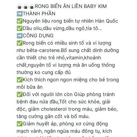
🍙🍙🍙RONG BIỂN ĂN LIỀN BABY KIM
➡️THÀNH PHẦN
✅Nguyên liệu rong biển tự nhiên Hàn Quốc
✅Dầu oliu,dầu vừng,dầu ngô,tía tô...
➡️CÔNG DỤNG
✅Rong biển có nhiều sinh tố và vi lượng
như bêta-carotene.Bổ sung chất dinh dưỡng
cần thiết cho trẻ nhỏ,vitamin,khoánh
chất,nguyên tố vi lượng mà ăn uống thông
thường ko cung cấp đủ
✅Kích thích ngon ngon miệng cho bé trong
mỗi bữa ăn
✅Đối với người lớn còn Giúp phòng tránh
bệnh đau nửa đầu,Tốt cho sức khỏe, giải
độc, giảm cholesterol trong máu, giảm béo,
tăng cường gân cốt và bổ máu.
✅Giảm huyết áp, phòng xơ cứng động
mạch vành, ngăn ngừa máu đông tụ, kích