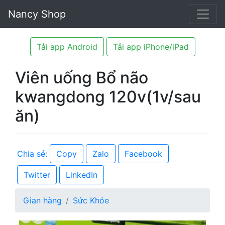
Nancy Shop
Tải app Android
Tải app iPhone/iPad
Viên uống Bổ não
kwangdong 120v(1v/sau
ăn)
Copy
Zalo
Facebook
Chia sẻ:
Twitter
LinkedIn
Gian hàng
Sức Khỏe