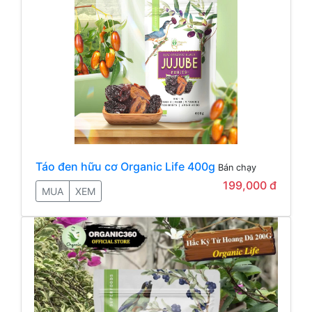
Táo đen hữu cơ Organic Life 400g
Bán chạy
199,000 đ
MUA
XEM