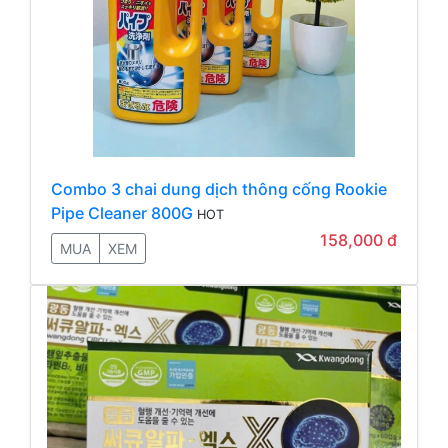
Combo 3 chai dung dịch thông cống Rookie
Pipe Cleaner 800G
HOT
158,000 đ
MUA
XEM