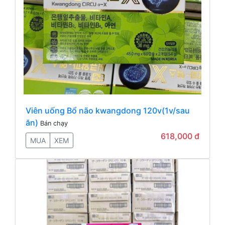
Viên uống Bổ não kwangdong 120v(1v/sau
ăn)
Bán chạy
618,000 đ
MUA
XEM