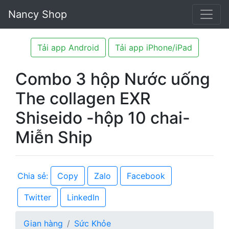
Nancy Shop
Tải app Android
Tải app iPhone/iPad
Combo 3 hộp Nước uống
The collagen EXR
Shiseido -hộp 10 chai-
Miễn Ship
Copy
Zalo
Facebook
Chia sẻ:
Twitter
LinkedIn
Gian hàng
Sức Khỏe