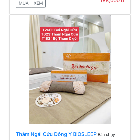
188,000 đ
MUA
XEM
Thảm Ngải Cứu Đông Y BIOSLEEP
Bán chạy