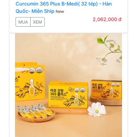
Curcumin 365 Plus B-Medi( 32 tép) - Hàn
Quốc- Miễn Ship
New
2,062,000 đ
MUA
XEM