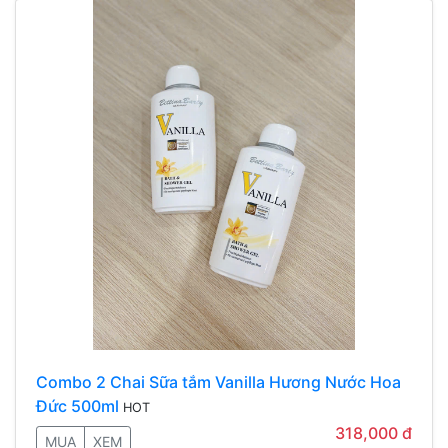
Combo 2 Chai Sữa tắm Vanilla Hương Nước Hoa
Đức 500ml
HOT
318,000 đ
MUA
XEM