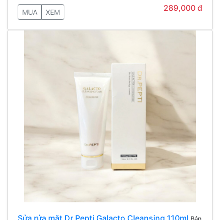
289,000 đ
MUA
XEM
Sửa rửa mặt Dr.Pepti Galacto Cleansing 110ml
Bán