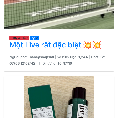
TRỰC TIẾP
0
Một Live rất đặc biệt 💥💥
Người phát:
nancyshop168
| Số bình luận:
1,244
| Phát lúc:
07/08 12:02:42
| Thời lượng:
10:47:19