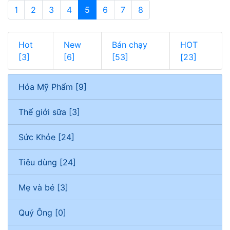
1
2
3
4
5
6
7
8
Hot
New
Bán chạy
HOT
[3]
[6]
[53]
[23]
Hóa Mỹ Phẩm [9]
Thế giới sữa [3]
Sức Khỏe [24]
Tiêu dùng [24]
Mẹ và bé [3]
Quý Ông [0]