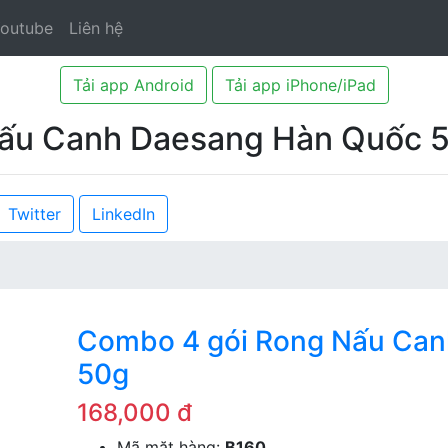
Youtube
Liên hệ
Tải app Android
Tải app iPhone/iPad
ấu Canh Daesang Hàn Quốc 
Twitter
LinkedIn
Combo 4 gói Rong Nấu Ca
50g
168,000 đ
ext
Mã mặt hàng:
B160