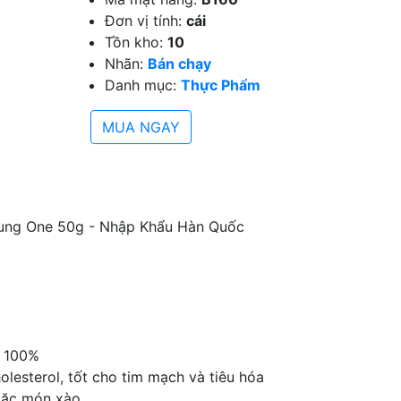
Đơn vị tính:
cái
Tồn kho:
10
Nhãn:
Bán chạy
Danh mục:
Thực Phẩm
MUA NGAY
ung One 50g - Nhập Khẩu Hàn Quốc
c 100%
lesterol, tốt cho tim mạch và tiêu hóa
oặc món xào