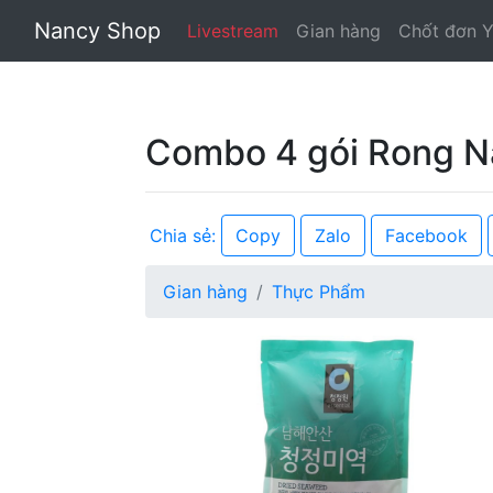
Nancy Shop
Livestream
Gian hàng
Chốt đơn 
Combo 4 gói Rong N
Copy
Zalo
Facebook
Chia sẻ:
Gian hàng
Thực Phẩm
Previous
N