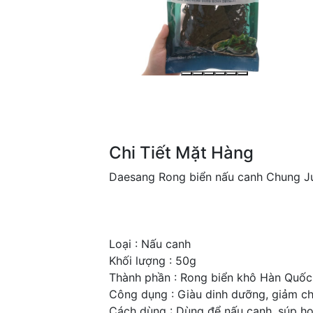
Chi Tiết Mặt Hàng
Daesang Rong biển nấu canh Chung J
Loại : Nấu canh
Khối lượng : 50g
Thành phần : Rong biển khô Hàn Quố
Công dụng : Giàu dinh dưỡng, giảm cho
Cách dùng : Dùng để nấu canh, súp h